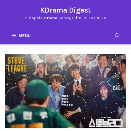
Langsung
KDrama Digest
ke
Sinopsis Drama Korea, Film, & Serial TV
isi
MENU