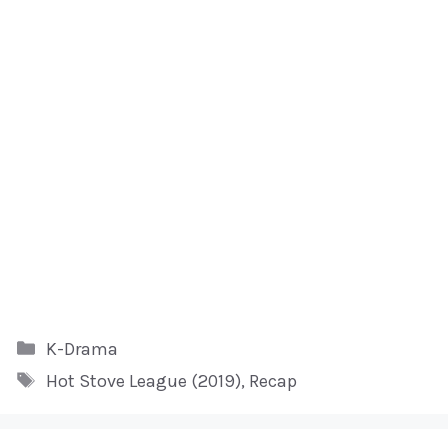
Kategori
K-Drama
Tag
Hot Stove League (2019)
,
Recap