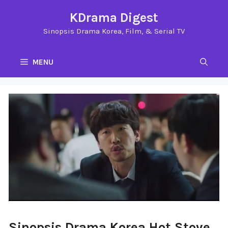
Langsung
KDrama Digest
ke
Sinopsis Drama Korea, Film, & Serial TV
isi
MENU
Sinopsis Drama Korea Hot Stove