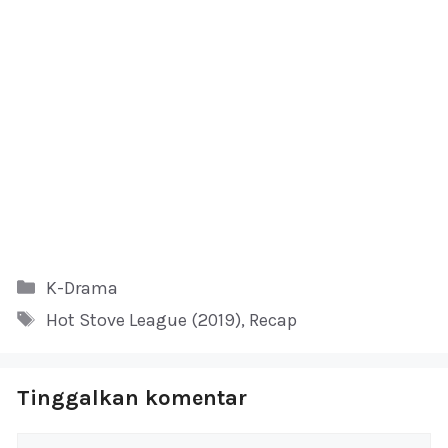
Kategori
K-Drama
Tag
Hot Stove League (2019)
,
Recap
Tinggalkan komentar
Komentar