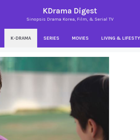
KDrama Digest
Sinopsis Drama Korea, Film, & Serial TV
K-DRAMA
SERIES
MOVIES
LIVING & LIFEST