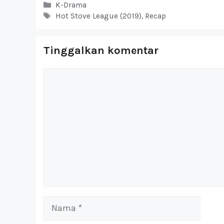
Kategori
K-Drama
Tag
Hot Stove League (2019)
,
Recap
Tinggalkan komentar
Komentar
Nama