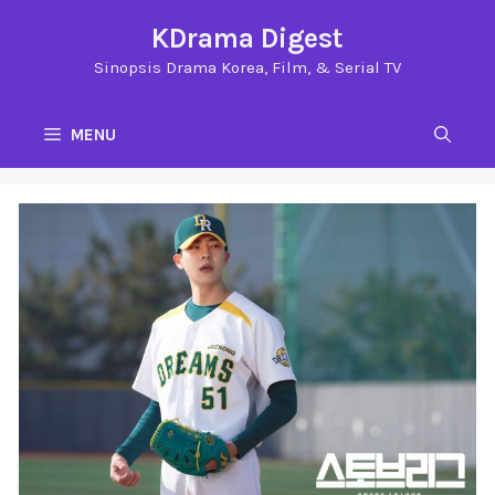
Langsung
KDrama Digest
ke
Sinopsis Drama Korea, Film, & Serial TV
isi
MENU