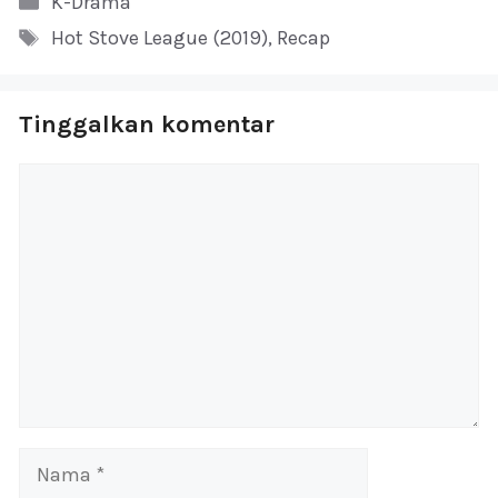
K-Drama
Tag
Hot Stove League (2019)
,
Recap
Tinggalkan komentar
Komentar
Nama