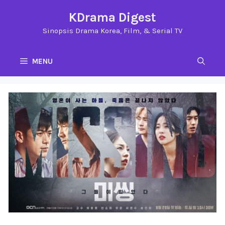
Langsung
KDrama Digest
ke
Sinopsis Drama Korea, Film, & Serial TV
isi
MENU