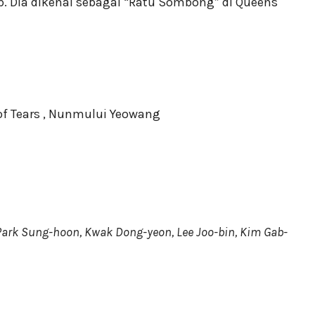
 Dia dikenal sebagai “Ratu Sombong” di Queens
f Tears , Nunmului Yeowang
Park Sung-hoon, Kwak Dong-yeon, Lee Joo-bin, Kim Gab-