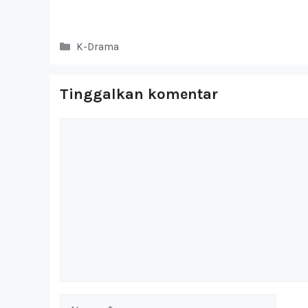
Kategori
K-Drama
Tinggalkan komentar
Komentar
Nama