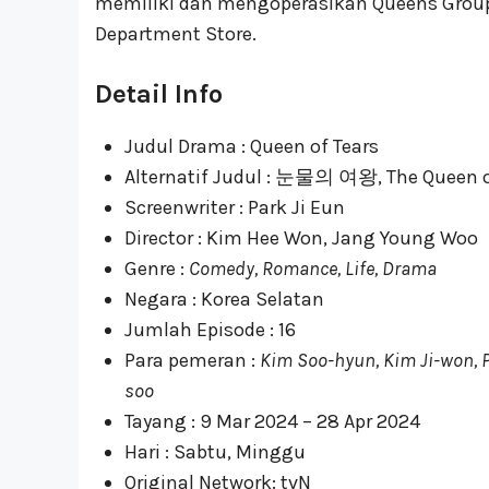
memiliki dan mengoperasikan Queens Group.
Department Store.
Detail Info
Judul Drama : Queen of Tears
Alternatif Judul : 눈물의 여왕, The Queen o
Screenwriter : Park Ji Eun
Director : Kim Hee Won, Jang Young Woo
Genre :
Comedy, Romance, Life, Drama
Negara : Korea Selatan
Jumlah Episode : 16
Para pemeran :
Kim Soo-hyun, Kim Ji-won, 
soo
Tayang : 9 Mar 2024 – 28 Apr 2024
Hari : Sabtu, Minggu
Original Network: tvN