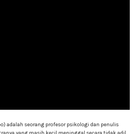
) adalah seorang profesor psikologi dan penulis
ranya yang masih kecil meninggal secara tidak adil.