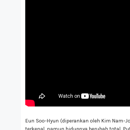
Eun Soo-Hyun (diperankan oleh Kim Nam-Joo
terkenal, namun hidupnya berubah total. Put