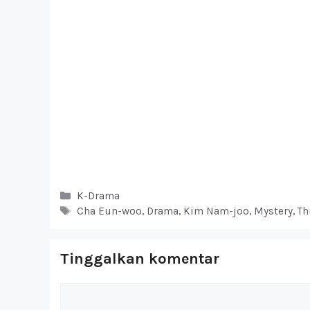
Kategori
K-Drama
Tag
Cha Eun-woo
,
Drama
,
Kim Nam-joo
,
Mystery
,
Th
Tinggalkan komentar
Komentar