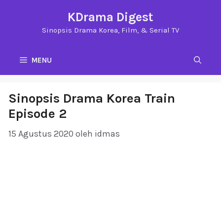
Langsung
KDrama Digest
ke
Sinopsis Drama Korea, Film, & Serial TV
isi
MENU
Sinopsis Drama Korea Train
Episode 2
15 Agustus 2020
oleh
idmas