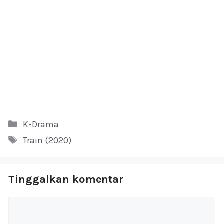
Kategori
K-Drama
Tag
Train (2020)
Tinggalkan komentar
Komentar