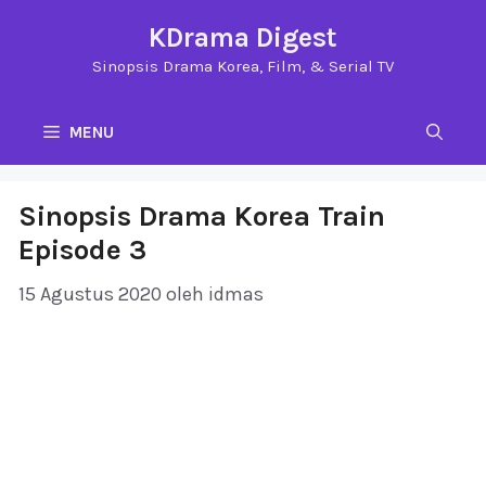
Langsung
KDrama Digest
ke
Sinopsis Drama Korea, Film, & Serial TV
isi
MENU
Sinopsis Drama Korea Train
Episode 3
15 Agustus 2020
oleh
idmas