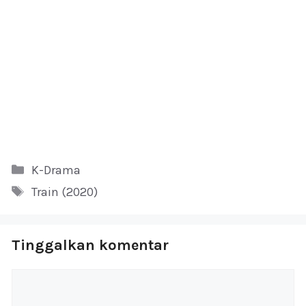
Kategori
K-Drama
Tag
Train (2020)
Tinggalkan komentar
Komentar