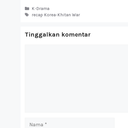
Kategori
K-Drama
Tag
recap Korea-Khitan War
Tinggalkan komentar
Komentar
Nama