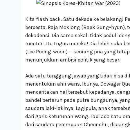
Kita flash back. Satu dekade ke belakang! 
berpesta, Raja Mokjong (Baek Sung-hyun), te
dekadensi. Dia sama sekali tidak peduli de
menteri. Itu tugas mereka! Dia lebih suka
(Lee Poong-woon) — seorang pria yang tat
menunjukkan ambisi politik yang besar.
Ada satu tanggung jawab yang tidak bisa dih
menentukan ahli waris. Ibunya, Dowager Q
menceritakan hal tersebut kepadanya, deng
bandel bertaruh pada putra bungsunya, yan
saudara laki-lakinya. Lagipula, anak terseb
dari garis keturunan Wang. Tapi ada satu o
dari saudara perempuan Cheonchu, diasingka