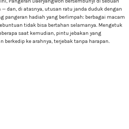
at ini, Pangeran Daeryangwon bersembunyi di sebuah
a — dan, di atasnya, utusan ratu janda duduk dengan
 pangeran hadiah yang berlimpah: berbagai macam
Kebuntuan tidak bisa bertahan selamanya. Mengetuk
 Beberapa saat kemudian, pintu jebakan yang
 berkedip ke arahnya, terjebak tanpa harapan.