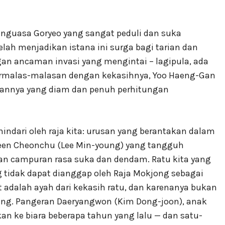
Penguasa Goryeo yang sangat peduli dan suka
lah menjadikan istana ini surga bagi tarian dan
ngan ancaman invasi yang mengintai – lagipula, ada
 bermalas-malasan dengan kekasihnya, Yoo Haeng-Gan
apannya yang diam dan penuh perhitungan
indari oleh raja kita: urusan yang berantakan dalam
ueen Cheonchu (Lee Min-young) yang tangguh
an campuran rasa suka dan dendam. Ratu kita yang
g tidak dapat dianggap oleh Raja Mokjong sebagai
ut adalah ayah dari kekasih ratu, dan karenanya bukan
rang. Pangeran Daeryangwon (Kim Dong-joon), anak
n ke biara beberapa tahun yang lalu — dan satu-