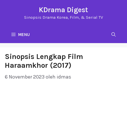
Langsung
KDrama Digest
ke
Sinopsis Drama Korea, Film, & Serial TV
isi
MENU
Sinopsis Lengkap Film
Haraamkhor (2017)
6 November 2023
oleh
idmas