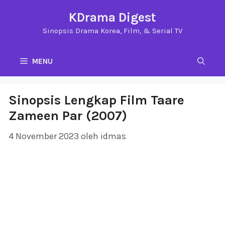
Langsung
KDrama Digest
ke
Sinopsis Drama Korea, Film, & Serial TV
isi
MENU
Sinopsis Lengkap Film Taare
Zameen Par (2007)
4 November 2023
oleh
idmas