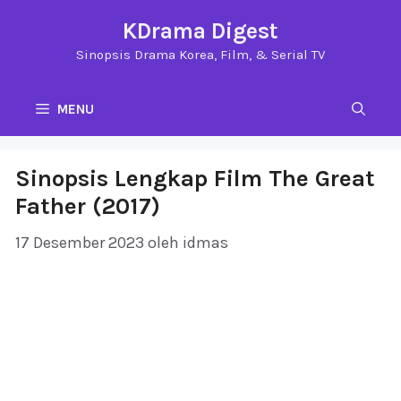
Langsung
KDrama Digest
ke
Sinopsis Drama Korea, Film, & Serial TV
isi
MENU
Sinopsis Lengkap Film The Great
Father (2017)
17 Desember 2023
oleh
idmas