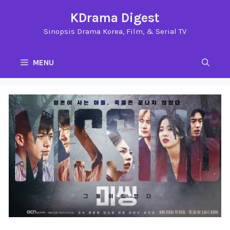
Langsung
KDrama Digest
ke
Sinopsis Drama Korea, Film, & Serial TV
isi
MENU