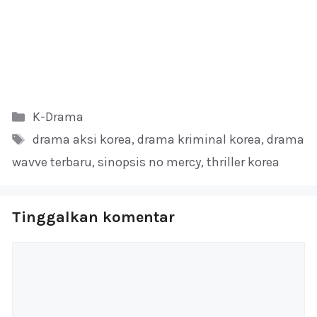
Kategori
K-Drama
Tag
drama aksi korea
,
drama kriminal korea
,
drama
wavve terbaru
,
sinopsis no mercy
,
thriller korea
Tinggalkan komentar
Komentar