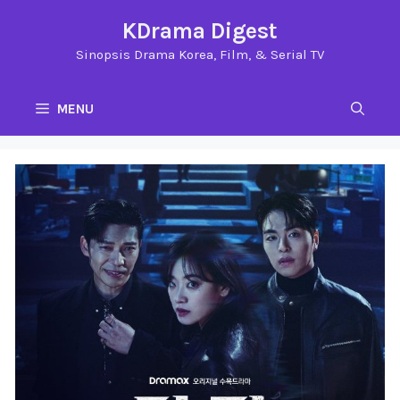
Langsung
KDrama Digest
ke
Sinopsis Drama Korea, Film, & Serial TV
isi
MENU