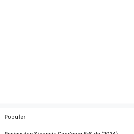
Populer
Review dan Sinopsis Gangnam B-Side (2024)