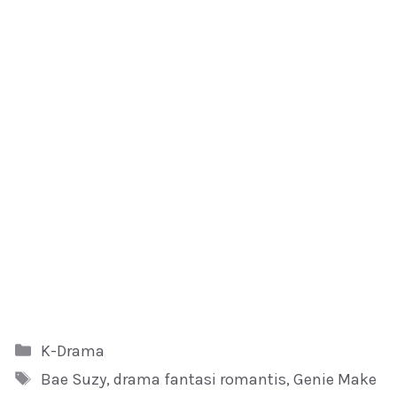
Kategori
K-Drama
Tag
Bae Suzy
,
drama fantasi romantis
,
Genie Make