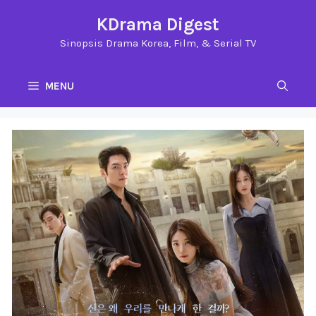
Langsung
KDrama Digest
ke
Sinopsis Drama Korea, Film, & Serial TV
isi
MENU