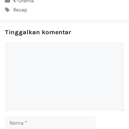
K-Drama
Tag
Recap
Tinggalkan komentar
Komentar
Nama