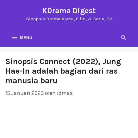
Langsung
KDrama Digest
ke
Sinopsis Drama Korea, Film, & Serial TV
isi
MENU
Sinopsis Connect (2022), Jung
Hae-In adalah bagian dari ras
manusia baru
15 Januari 2023
oleh
idmas