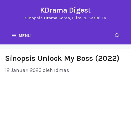
Langsung
KDrama Digest
ke
Sinopsis Drama Korea, Film, & Serial TV
isi
MENU
Sinopsis Unlock My Boss (2022)
12 Januari 2023
oleh
idmas