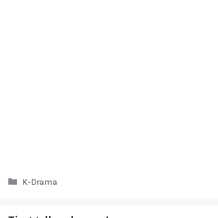
Kategori
K-Drama