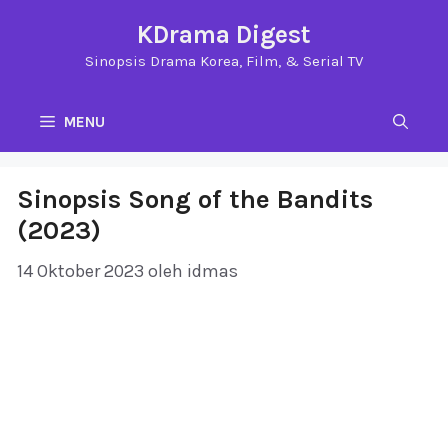
Langsung
KDrama Digest
ke
Sinopsis Drama Korea, Film, & Serial TV
isi
MENU
Sinopsis Song of the Bandits
(2023)
14 Oktober 2023
oleh
idmas