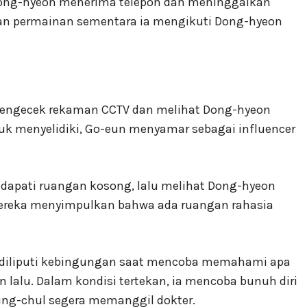
 Dong-hyeon menerima telepon dan meninggalkan
an permainan sementara ia mengikuti Dong-hyeon
engecek rekaman CCTV dan melihat Dong-hyeon
k menyelidiki, Go-eun menyamar sebagai influencer
dapati ruangan kosong, lalu melihat Dong-hyeon
 mereka menyimpulkan bahwa ada ruangan rahasia
su diliputi kebingungan saat mencoba memahami apa
n lalu. Dalam kondisi tertekan, ia mencoba bunuh diri
ng-chul segera memanggil dokter.