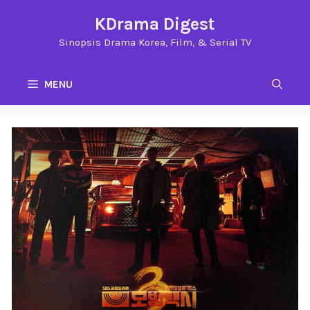
Langsung
KDrama Digest
ke
Sinopsis Drama Korea, Film, & Serial TV
isi
MENU