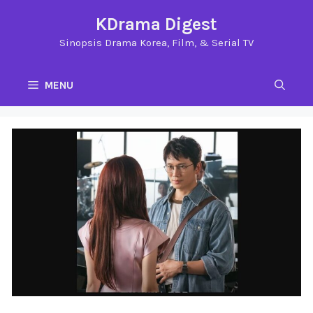
Langsung
KDrama Digest
ke
Sinopsis Drama Korea, Film, & Serial TV
isi
MENU