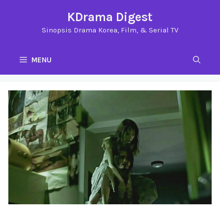
Langsung
KDrama Digest
ke
Sinopsis Drama Korea, Film, & Serial TV
isi
MENU