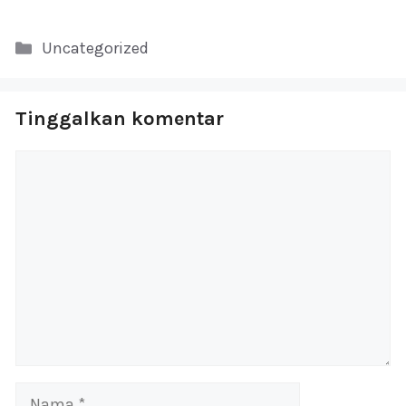
Kategori
Uncategorized
Tinggalkan komentar
Komentar
Nama